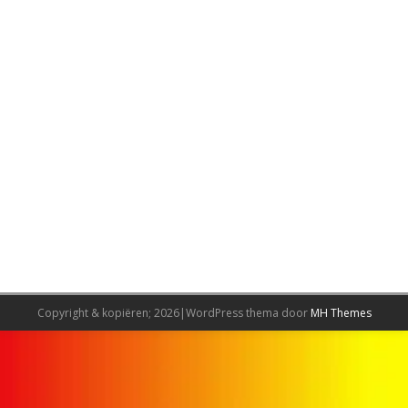
Copyright & kopiëren; 2026|WordPress thema door
MH Themes